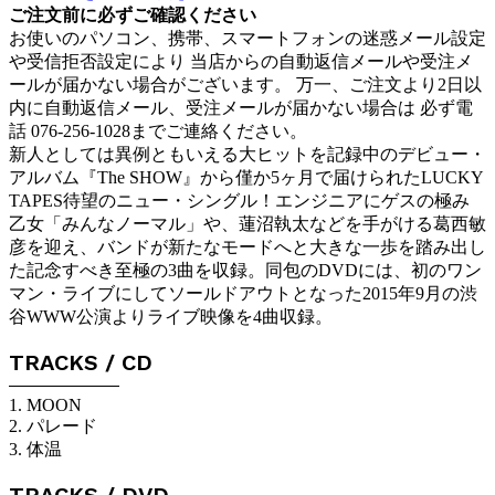
ご注文前に必ずご確認ください
お使いのパソコン、携帯、スマートフォンの迷惑メール設定
や受信拒否設定により 当店からの自動返信メールや受注メ
ールが届かない場合がございます。 万一、ご注文より2日以
内に自動返信メール、受注メールが届かない場合は 必ず電
話 076-256-1028までご連絡ください。
新人としては異例ともいえる大ヒットを記録中のデビュー・
アルバム『The SHOW』から僅か5ヶ月で届けられたLUCKY
TAPES待望のニュー・シングル！エンジニアにゲスの極み
乙女「みんなノーマル」や、蓮沼執太などを手がける葛西敏
彦を迎え、バンドが新たなモードへと大きな一歩を踏み出し
た記念すべき至極の3曲を収録。同包のDVDには、初のワン
マン・ライブにしてソールドアウトとなった2015年9月の渋
谷WWW公演よりライブ映像を4曲収録。
TRACKS / CD
1. MOON
2. パレード
3. 体温