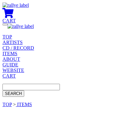
CART
Toggle
navigation
TOP
ARTISTS
CD / RECORD
ITEMS
ABOUT
GUIDE
WEBSITE
CART
TOP
>
ITEMS