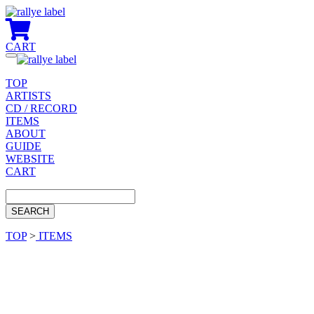
CART
Toggle
navigation
TOP
ARTISTS
CD / RECORD
ITEMS
ABOUT
GUIDE
WEBSITE
CART
TOP
>
ITEMS