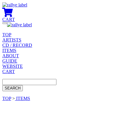
CART
Toggle
navigation
TOP
ARTISTS
CD / RECORD
ITEMS
ABOUT
GUIDE
WEBSITE
CART
TOP
>
ITEMS