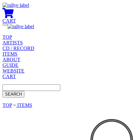
CART
Toggle
navigation
TOP
ARTISTS
CD / RECORD
ITEMS
ABOUT
GUIDE
WEBSITE
CART
TOP
>
ITEMS