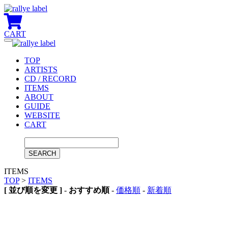
CART
Toggle
navigation
TOP
ARTISTS
CD / RECORD
ITEMS
ABOUT
GUIDE
WEBSITE
CART
ITEMS
TOP
>
ITEMS
[ 並び順を変更 ]
-
おすすめ順
-
価格順
-
新着順